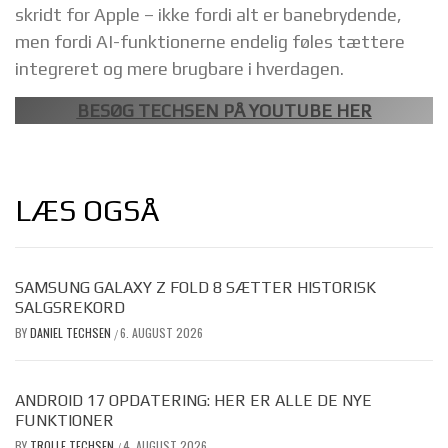
skridt for Apple – ikke fordi alt er banebrydende,
men fordi AI-funktionerne endelig føles tættere
integreret og mere brugbare i hverdagen.
BESØG TECHSEN PÅ YOUTUBE HER
LÆS OGSÅ
SAMSUNG GALAXY Z FOLD 8 SÆTTER HISTORISK
SALGSREKORD
BY
DANIEL TECHSEN
6. AUGUST 2026
/
ANDROID 17 OPDATERING: HER ER ALLE DE NYE
FUNKTIONER
BY
TROLLE TECHSEN
4. AUGUST 2026
/