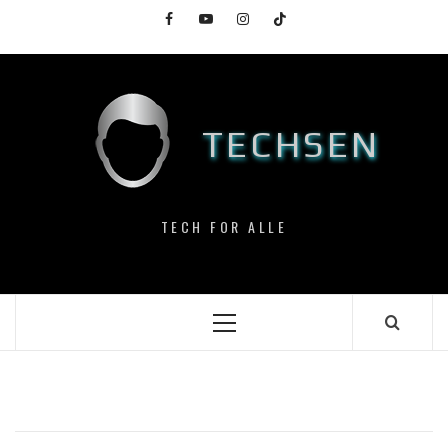
Skip
Facebook
YouTube
Instagram
TikTok
to
content
TECHSEN
TECH FOR ALLE
Primary
Menu