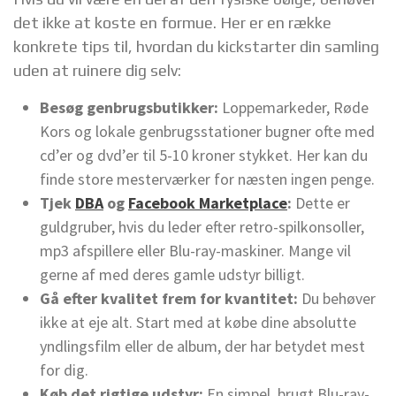
det ikke at koste en formue. Her er en række
konkrete tips til, hvordan du kickstarter din samling
uden at ruinere dig selv:
Besøg genbrugsbutikker:
Loppemarkeder, Røde
Kors og lokale genbrugsstationer bugner ofte med
cd’er og dvd’er til 5-10 kroner stykket. Her kan du
finde store mesterværker for næsten ingen penge.
Tjek
DBA
og
Facebook Marketplace
:
Dette er
guldgruber, hvis du leder efter retro-spilkonsoller,
mp3 afspillere eller Blu-ray-maskiner. Mange vil
gerne af med deres gamle udstyr billigt.
Gå efter kvalitet frem for kvantitet:
Du behøver
ikke at eje alt. Start med at købe dine absolutte
yndlingsfilm eller de album, der har betydet mest
for dig.
Køb det rigtige udstyr:
En simpel, brugt Blu-ray-