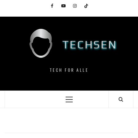
Skip
Facebook
YouTube
Instagram
TikTok
to
content
TECHSEN
TECH FOR ALLE
Primary
Menu