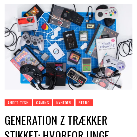
ANDET TECH
GAMING
NYHEDER
RETRO
GENERATION Z TRÆKKER
STIKKET: HVORFOR UNGE