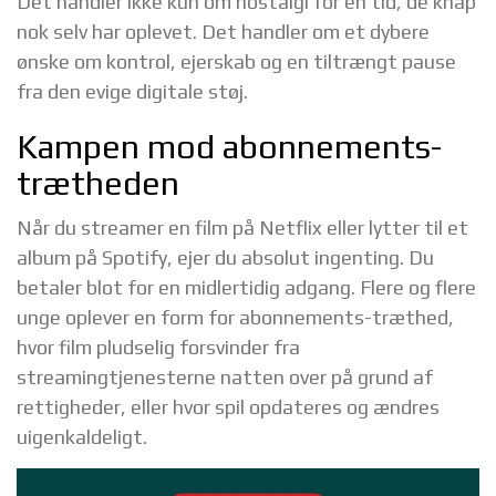
Det handler ikke kun om nostalgi for en tid, de knap
nok selv har oplevet. Det handler om et dybere
ønske om kontrol, ejerskab og en tiltrængt pause
fra den evige digitale støj.
Kampen mod abonnements-
trætheden
Når du streamer en film på Netflix eller lytter til et
album på Spotify, ejer du absolut ingenting. Du
betaler blot for en midlertidig adgang. Flere og flere
unge oplever en form for abonnements-træthed,
hvor film pludselig forsvinder fra
streamingtjenesterne natten over på grund af
rettigheder, eller hvor spil opdateres og ændres
uigenkaldeligt.