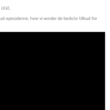
R UGE.
episoderne, hvor vi vender de bedste tilbud for