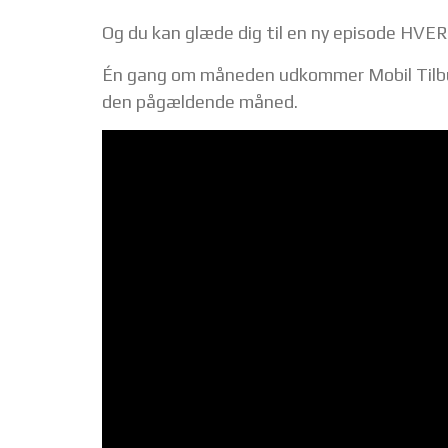
Og du kan glæde dig til en ny episode HVE
Én gang om måneden udkommer Mobil Tilbud-
den pågældende måned.