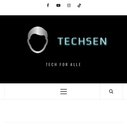
Skip
Facebook
YouTube
Instagram
TikTok
to
content
TECHSEN
TECH FOR ALLE
Primary
Menu