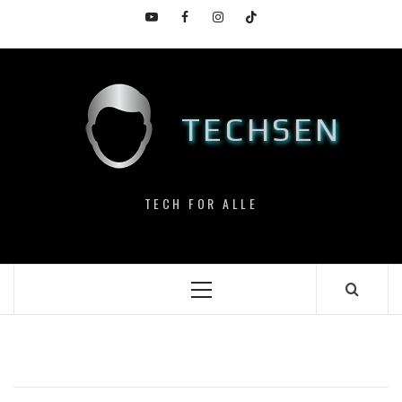
Skip
YouTube
Facebook
Instagram
TikTok
to
content
TECHSEN
TECH FOR ALLE
Primary
Menu