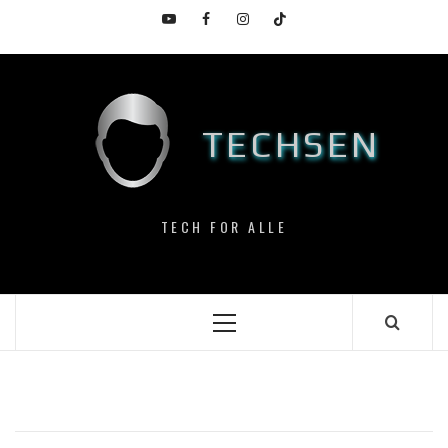
Skip
YouTube
Facebook
Instagram
TikTok
to
content
TECHSEN
TECH FOR ALLE
Primary
Menu