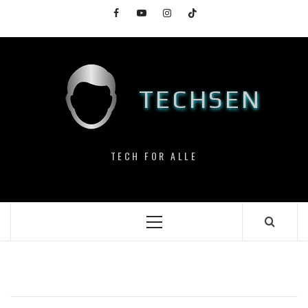
Skip
Facebook
YouTube
Instagram
TikTok
to
content
TECHSEN
TECH FOR ALLE
Primary
Menu