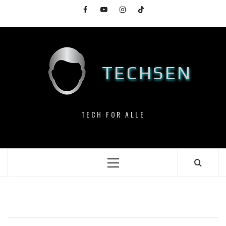
Skip
Facebook
YouTube
Instagram
TikTok
to
content
TECHSEN
TECH FOR ALLE
Primary
Menu