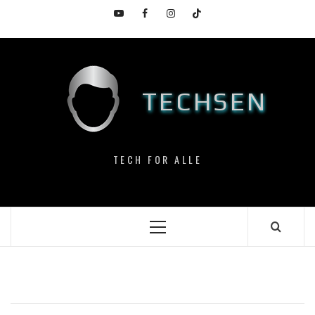
Skip
YouTube
Facebook
Instagram
TikTok
to
content
TECHSEN
TECH FOR ALLE
Primary
Menu