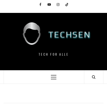
Skip
Facebook
YouTube
Instagram
TikTok
to
content
TECHSEN
TECH FOR ALLE
Primary
Menu