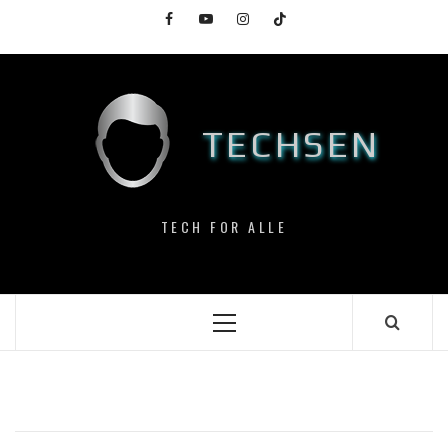
Skip
Facebook
YouTube
Instagram
TikTok
to
content
TECHSEN
TECH FOR ALLE
Primary
Menu