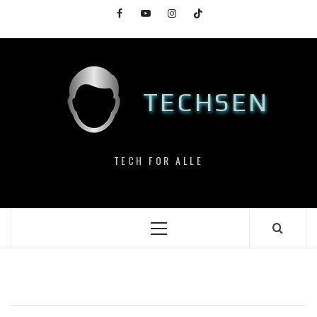
Skip
Facebook
YouTube
Instagram
TikTok
to
content
TECHSEN
TECH FOR ALLE
Primary
Menu