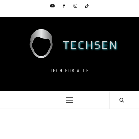
Skip
YouTube
Facebook
Instagram
TikTok
to
content
TECHSEN
TECH FOR ALLE
Primary
Menu