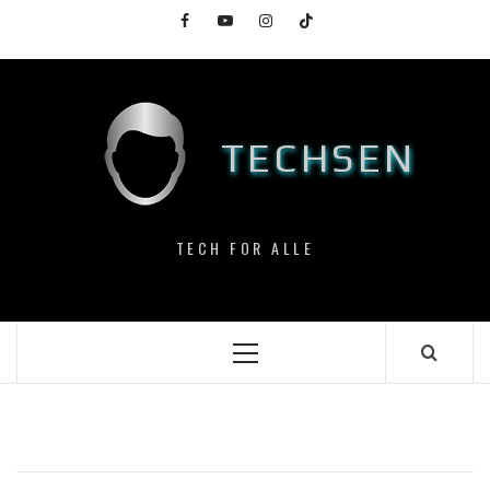
Skip
Facebook
YouTube
Instagram
TikTok
to
content
TECHSEN
TECH FOR ALLE
Primary
Menu