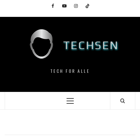
Skip
Facebook
YouTube
Instagram
TikTok
to
content
TECHSEN
TECH FOR ALLE
Primary
Menu