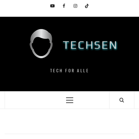
Skip
YouTube
Facebook
Instagram
TikTok
to
content
TECHSEN
TECH FOR ALLE
Primary
Menu