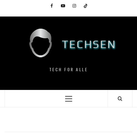
Skip
Facebook
YouTube
Instagram
TikTok
to
content
TECHSEN
TECH FOR ALLE
Primary
Menu