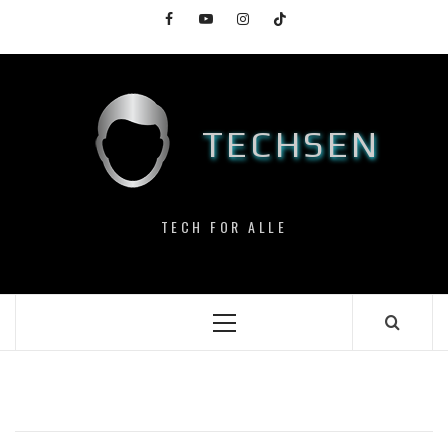
Skip
Facebook
YouTube
Instagram
TikTok
to
content
TECHSEN
TECH FOR ALLE
Primary
Menu