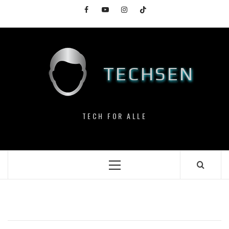
Skip
Facebook
YouTube
Instagram
TikTok
to
content
TECHSEN
TECH FOR ALLE
Primary
Menu