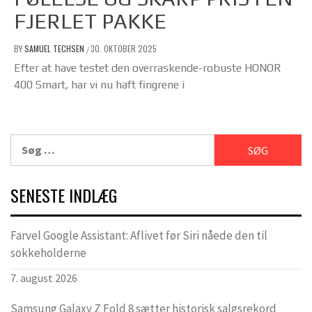
FJERLET PAKKE
BY
SAMUEL TECHSEN
30. OKTOBER 2025
/
Efter at have testet den overraskende-robuste HONOR
400 Smart, har vi nu haft fingrene i
Søg
efter:
SENESTE INDLÆG
Farvel Google Assistant: Aflivet før Siri nåede den til
sokkeholderne
7. august 2026
Samsung Galaxy Z Fold 8 sætter historisk salgsrekord