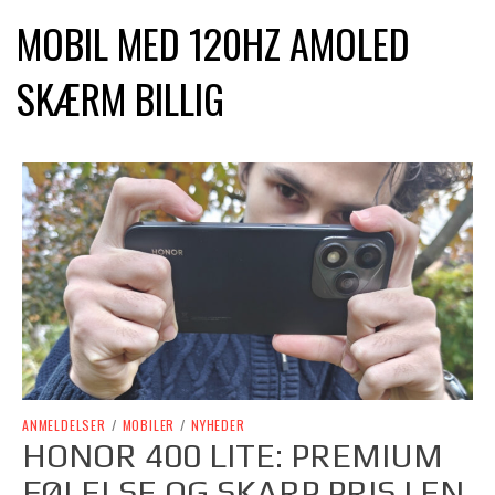
MOBIL MED 120HZ AMOLED
SKÆRM BILLIG
ANMELDELSER
/
MOBILER
/
NYHEDER
HONOR 400 LITE: PREMIUM
FØLELSE OG SKARP PRIS I EN