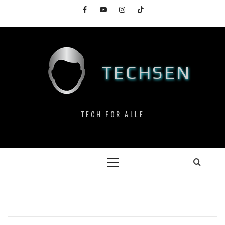
Skip
Facebook
YouTube
Instagram
TikTok
to
content
TECHSEN
TECH FOR ALLE
Primary
Menu