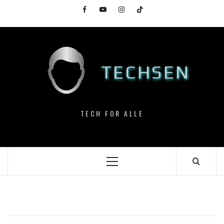
Skip
Facebook
YouTube
Instagram
TikTok
to
content
TECHSEN
TECH FOR ALLE
Primary
Menu