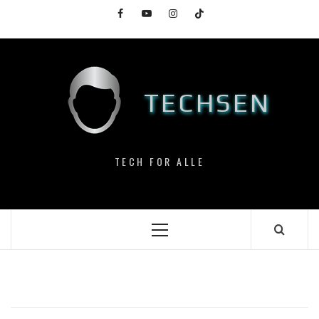
Skip
Facebook
YouTube
Instagram
TikTok
to
content
TECHSEN
TECH FOR ALLE
Primary
Menu