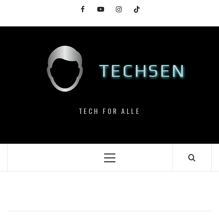
Skip
Facebook
YouTube
Instagram
TikTok
to
content
TECHSEN
TECH FOR ALLE
Primary
Menu