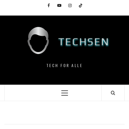
Skip
Facebook
YouTube
Instagram
TikTok
to
content
TECHSEN
TECH FOR ALLE
Primary
Menu