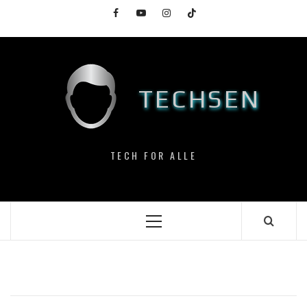
Skip
Facebook
YouTube
Instagram
TikTok
to
content
TECHSEN
TECH FOR ALLE
Primary
Menu