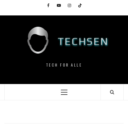
Skip
Facebook
YouTube
Instagram
TikTok
to
content
TECHSEN
TECH FOR ALLE
Primary
Menu