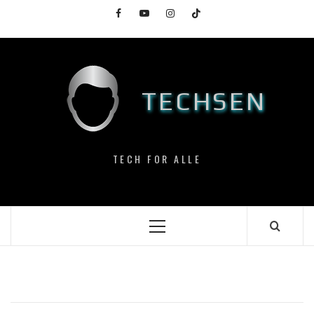
Skip
Facebook
YouTube
Instagram
TikTok
to
content
TECHSEN
TECH FOR ALLE
Primary
Menu