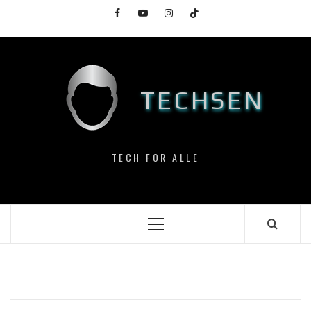
Skip
Facebook
YouTube
Instagram
TikTok
to
content
TECHSEN
TECH FOR ALLE
Primary
Menu