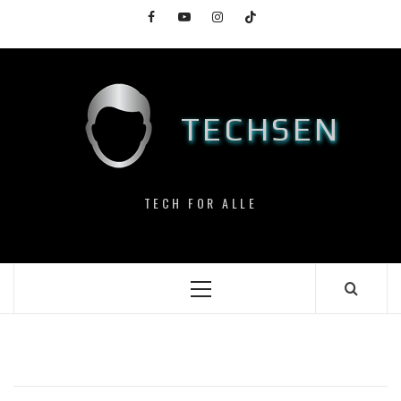
Skip
Facebook
YouTube
Instagram
TikTok
to
content
TECHSEN
TECH FOR ALLE
Primary
Menu