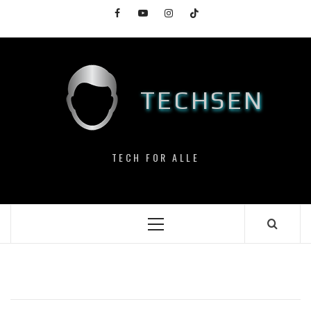
Skip
Facebook
YouTube
Instagram
TikTok
to
content
TECHSEN
TECH FOR ALLE
Primary
Menu