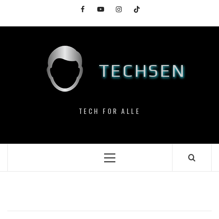
Skip
Facebook
YouTube
Instagram
TikTok
to
content
TECHSEN
TECH FOR ALLE
Primary
Menu