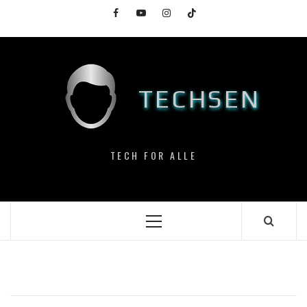
Skip
Facebook
YouTube
Instagram
TikTok
to
content
TECHSEN
TECH FOR ALLE
Primary
Menu