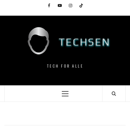
Skip
Facebook
YouTube
Instagram
TikTok
to
content
TECHSEN
TECH FOR ALLE
Primary
Menu