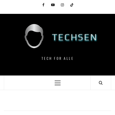
Skip
Facebook
YouTube
Instagram
TikTok
to
content
TECHSEN
TECH FOR ALLE
Primary
Menu