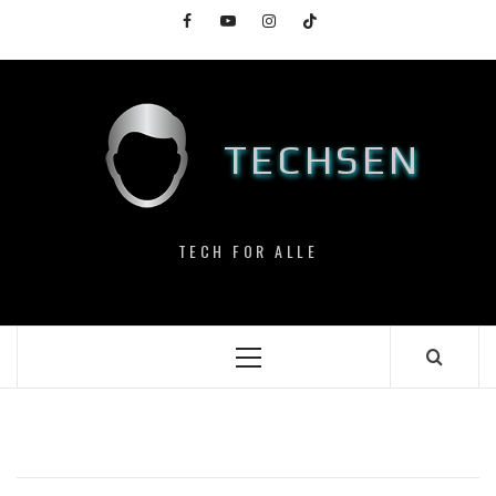
Skip
Facebook
YouTube
Instagram
TikTok
to
content
TECHSEN
TECH FOR ALLE
Primary
Menu