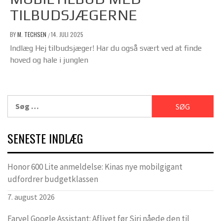
TILBUDSJÆGERNE
BY
M. TECHSEN
14. JULI 2025
/
Indlæg Hej tilbudsjæger! Har du også svært ved at finde
hoved og hale i junglen
Søg
efter:
SENESTE INDLÆG
Honor 600 Lite anmeldelse: Kinas nye mobilgigant
udfordrer budgetklassen
7. august 2026
Farvel Google Assistant: Aflivet før Siri nåede den til