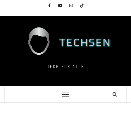
Skip
Facebook
YouTube
Instagram
TikTok
to
content
TECHSEN
TECH FOR ALLE
Primary
Menu