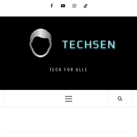
Skip
Facebook
YouTube
Instagram
TikTok
to
content
TECHSEN
TECH FOR ALLE
Primary
Menu