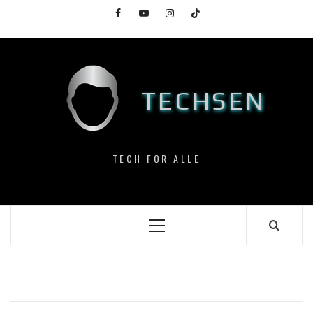
Skip
Facebook
YouTube
Instagram
TikTok
to
content
TECHSEN
TECH FOR ALLE
Primary
Menu