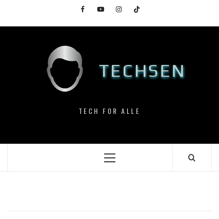
Skip
Facebook
YouTube
Instagram
TikTok
to
content
TECHSEN
TECH FOR ALLE
Primary
Menu