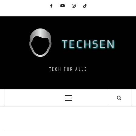
Skip
Facebook
YouTube
Instagram
TikTok
to
content
TECHSEN
TECH FOR ALLE
Primary
Menu