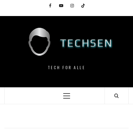
Skip
Facebook
YouTube
Instagram
TikTok
to
content
TECHSEN
TECH FOR ALLE
Primary
Menu