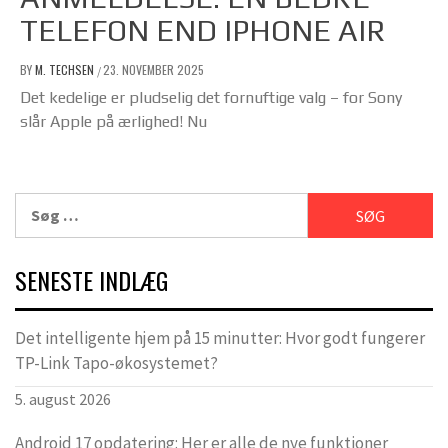
TELEFON END IPHONE AIR
BY
M. TECHSEN
23. NOVEMBER 2025
/
Det kedelige er pludselig det fornuftige valg – for Sony
slår Apple på ærlighed! Nu
Søg
efter:
SENESTE INDLÆG
Det intelligente hjem på 15 minutter: Hvor godt fungerer
TP-Link Tapo-økosystemet?
5. august 2026
Android 17 opdatering: Her er alle de nye funktioner