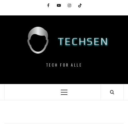
Skip
Facebook
YouTube
Instagram
TikTok
to
content
TECHSEN
TECH FOR ALLE
Primary
Menu