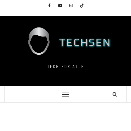
Skip
Facebook
YouTube
Instagram
TikTok
to
content
TECHSEN
TECH FOR ALLE
Primary
Menu