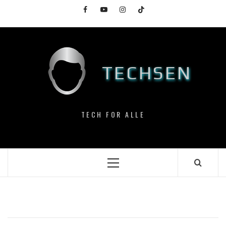
Skip
Facebook
YouTube
Instagram
TikTok
to
content
TECHSEN
TECH FOR ALLE
Primary
Menu