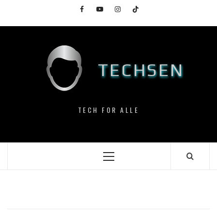
Skip
Facebook
YouTube
Instagram
TikTok
to
content
TECHSEN
TECH FOR ALLE
Primary
Menu