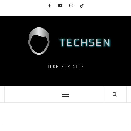
Skip
Facebook
YouTube
Instagram
TikTok
to
content
TECHSEN
TECH FOR ALLE
Primary
Menu