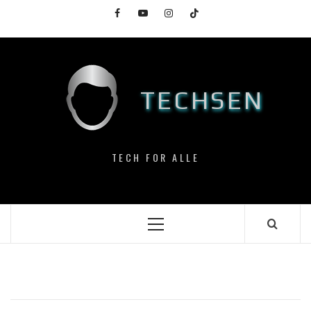
Skip
Facebook
YouTube
Instagram
TikTok
to
content
TECHSEN
TECH FOR ALLE
Primary
Menu