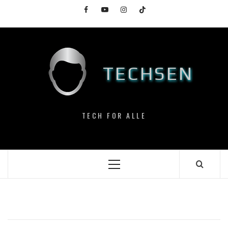
Skip
Facebook
YouTube
Instagram
TikTok
to
content
TECHSEN
TECH FOR ALLE
Primary
Menu