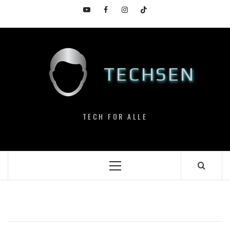
Skip
YouTube
Facebook
Instagram
TikTok
to
content
TECHSEN
TECH FOR ALLE
Primary
Menu