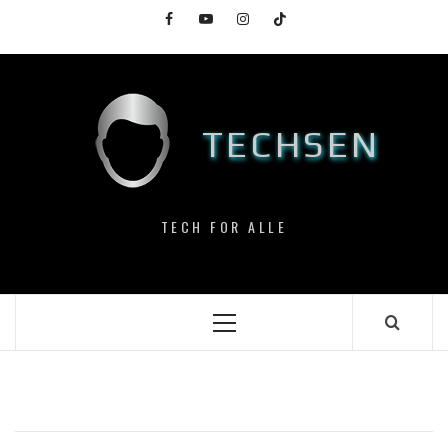
Skip
Facebook
YouTube
Instagram
TikTok
to
content
TECHSEN
TECH FOR ALLE
Primary
Menu